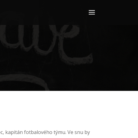
vec, kapitán fotbalového týmu. Ve snu by