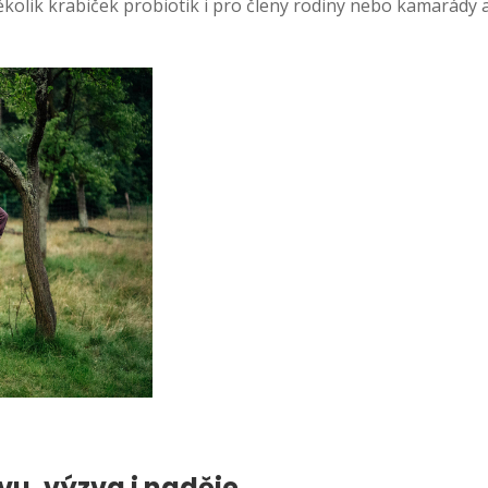
ěkolik krabiček probiotik i pro členy rodiny nebo kamarád
vu, výzva i naděje