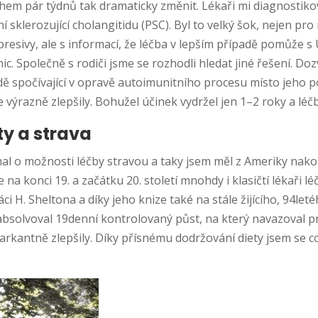
em pár týdnů tak dramaticky změnit. Lékaři mi diagnostikova
 sklerozující cholangitidu (PSC). Byl to velký šok, nejen pro 
resivy, ale s informací, že léčba v lepším případě pomůže s
 Společně s rodiči jsme se rozhodli hledat jiné řešení. Doz
 spočívající v opravě autoimunitního procesu místo jeho pot
 výrazně zlepšily. Bohužel účinek vydržel jen 1–2 roky a l
y a strava
mal o možnosti léčby stravou a taky jsem měl z Ameriky nako
 na konci 19. a začátku 20. století mnohdy i klasičtí lékaři l
ráci H. Sheltona a díky jeho knize také na stále žijícího, 94l
solvoval 19denní kontrolovaný půst, na který navazoval prec
arkantně zlepšily. Díky přísnému dodržování diety jsem se cc