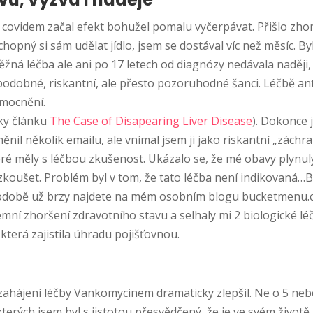
videm začal efekt bohužel pomalu vyčerpávat. Přišlo zhorše
chopný si sám udělat jídlo, jsem se dostával víc než měsíc. Byl
ěžná léčba ale ani po 17 letech od diagnózy nedávala naději
dobné, riskantní, ale přesto pozoruhodné šanci. Léčbě ant
emocnění.
íky článku
The Case of Disapearing Liver Disease
). Dokonce j
nil několik emailu, ale vnímal jsem ji jako riskantní „záchr
ré měly s léčbou zkušenost. Ukázalo se, že mé obavy plynul
ušet. Problém byl v tom, že tato léčba není indikovaná…By
podobě už brzy najdete na mém osobním blogu bucketmenu.cz
rémní zhoršení zdravotního stavu a selhaly mi 2 biologické l
která zajistila úhradu pojišťovnou.
 zahájení léčby Vankomycinem dramaticky zlepšil. Ne o 5 n
kterých jsem byl s jistotou přesvědčený, že je ve svém životě 