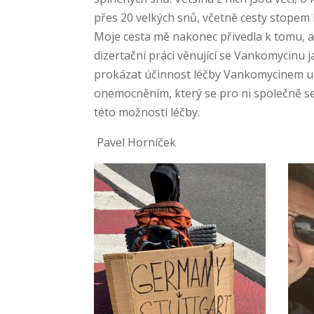
přes 20 velkých snů, včetně cesty stopem k
Moje cesta mě nakonec přivedla k tomu, ab
dizertační práci věnující se Vankomycinu j
prokázat účinnost léčby Vankomycinem u P
onemocněním, který se pro ni společně se
této možnosti léčby.
Pavel Horníček