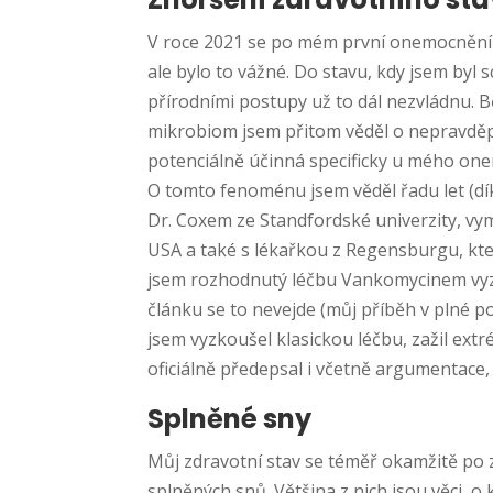
V roce 2021 se po mém první onemocnění co
ale bylo to vážné. Do stavu, kdy jsem byl s
přírodními postupy už to dál nezvládnu. B
mikrobiom jsem přitom věděl o nepravděpo
potenciálně účinná specificky u mého on
O tomto fenoménu jsem věděl řadu let (d
Dr. Coxem ze Standfordské univerzity, vymě
USA a také s lékařkou z Regensburgu, kte
jsem rozhodnutý léčbu Vankomycinem vyzko
článku se to nevejde (můj příběh v plné 
jsem vyzkoušel klasickou léčbu, zažil ext
oficiálně předepsal i včetně argumentace, 
Splněné sny
Můj zdravotní stav se téměř okamžitě po
splněných snů. Většina z nich jsou věci, o 