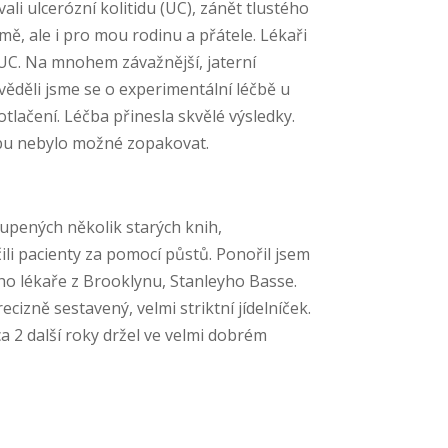
li ulcerózní kolitidu (UC), zánět tlustého
mě, ale i pro mou rodinu a přátele. Lékaři
 UC. Na mnohem závažnější, jaterní
věděli jsme se o experimentální léčbě u
lačení. Léčba přinesla skvělé výsledky.
éčbu nebylo možné zopakovat.
upených několik starých knih,
éčili pacienty za pomocí půstů. Ponořil jsem
etého lékaře z Brooklynu, Stanleyho Basse.
izně sestavený, velmi striktní jídelníček.
a 2 další roky držel ve velmi dobrém