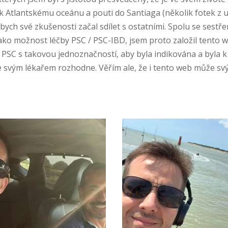
 Atlantskému oceánu a pouti do Santiaga (několik fotek z upl
ych své zkušenosti začal sdílet s ostatními. Spolu se sestře
ako možnost léčby PSC / PSC-IBD, jsem proto založil tento web
SC s takovou jednoznačností, aby byla indikována a byla k 
 svým lékařem rozhodne. Věřím ale, že i tento web může svý