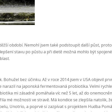
 těžší období. Nemohl jsem také podstoupit další půst, prot
zlepšení stavu po půstu a při dietě možná mohlo být spojené
blast.
. Bohužel bez účinku. Až v roce 2014 jsem v USA objevil prv
e narazil na japonská fermentovaná probiotika. Velmi rychle 
otika mi zásadně pomáhala víc než 5 let, až do onemocnění 
řila mé možnosti ve stravě. Má kondice se zlepšila natolik, 
pelu, Unotrio, a poprvé si zazpívat s projektem Hudba Pomá