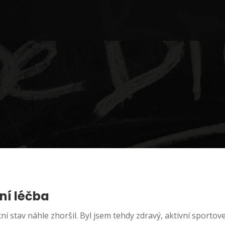
ní léčba
ní stav náhle zhoršil. Byl jsem tehdy zdravý, aktivní sporto