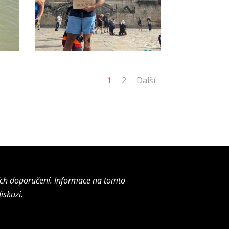
1
2
Další
ích doporučení. Informace na tomto
iskuzi.