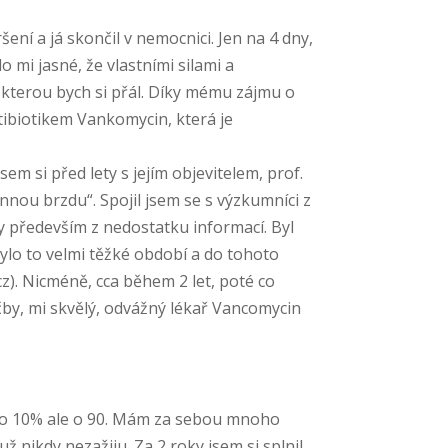
ní a já skončil v nemocnici. Jen na 4 dny,
o mi jasné, že vlastními silami a
, kterou bych si přál. Díky mému zájmu o
ibiotikem Vankomycin, která je
sem si před lety s jejím objevitelem, prof.
annou brzdu“. Spojil jsem se s výzkumníci z
y především z nedostatku informací. Byl
lo to velmi těžké období a do tohoto
). Nicméně, cca během 2 let, poté co
éčby, mi skvělý, odvážný lékař Vancomycin
ebo 10% ale o 90. Mám za sebou mnoho
už nikdy nezažiju. Za 2 roky jsem si splnil