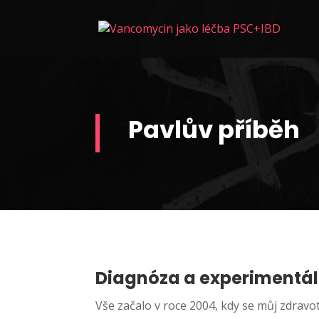
Pavlův příběh
Diagnóza a experimentál
Vše začalo v roce 2004, kdy se můj zdravot