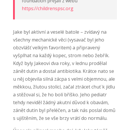
foundation přejali z webu
https://childrenspsc.org
Jake byl aktivní a veselé batole – zvídavý na
všechny mechanické věci (vysavač byl jeho
obzvlášť velkým favoritem) a připravený
vyšplhat na každý kopec, strom nebo žebřík.
Když byly Jakeovi dva roky, v lednu prodělal
zánět dutin a dostal antibiotika. Krátce nato se
u něj objevila silná zácpa s velmi objemnou, ale
měkkou, žlutou stolicí, začal ztrácet chuť k jídlu
a stěžoval si, že ho bolí bříško. Jeho pediatr
tehdy neviděl žádný akutní důvod k obavám,
zánět dutin byl přeléčen, a tak nás poslal domů
s ujištěním, že se vše brzy vrátí do normálu.