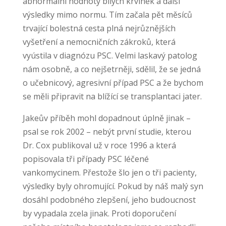
abnormální hodnoty bílých krvinek a další
výsledky mimo normu. Tím začala pět měsíců
trvající bolestná cesta plná nejrůznějších
vyšetření a nemocničních zákroků, která
vyústila v diagnózu PSC. Velmi laskavý patolog
nám osobně, a co nejšetrněji, sdělil, že se jedná
o učebnicový, agresivní případ PSC a že bychom
se měli připravit na blížící se transplantaci jater.
Jakeův příběh mohl dopadnout úplně jinak –
psal se rok 2002 – nebýt první studie, kterou
Dr. Cox publikoval už v roce 1996 a která
popisovala tři případy PSC léčené
vankomycinem. Přestože šlo jen o tři pacienty,
výsledky byly ohromující. Pokud by náš malý syn
dosáhl podobného zlepšení, jeho budoucnost
by vypadala zcela jinak. Proti doporučení