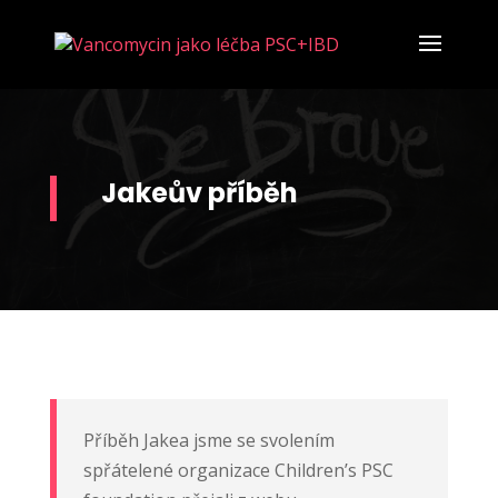
Jakeův příběh
Příběh Jakea jsme se svolením
spřátelené organizace Children’s PSC