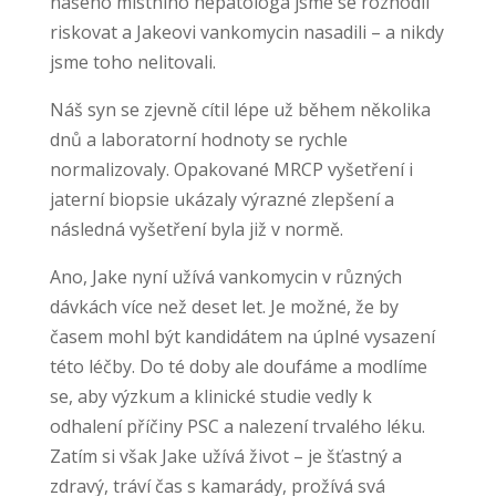
našeho místního hepatologa jsme se rozhodli
riskovat a Jakeovi vankomycin nasadili – a nikdy
jsme toho nelitovali.
Náš syn se zjevně cítil lépe už během několika
dnů a laboratorní hodnoty se rychle
normalizovaly. Opakované MRCP vyšetření i
jaterní biopsie ukázaly výrazné zlepšení a
následná vyšetření byla již v normě.
Ano, Jake nyní užívá vankomycin v různých
dávkách více než deset let. Je možné, že by
časem mohl být kandidátem na úplné vysazení
této léčby. Do té doby ale doufáme a modlíme
se, aby výzkum a klinické studie vedly k
odhalení příčiny PSC a nalezení trvalého léku.
Zatím si však Jake užívá život – je šťastný a
zdravý, tráví čas s kamarády, prožívá svá