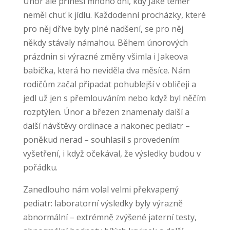
Únor ale přinesl mnoho dní, kdy Jake téměř
neměl chuť k jídlu. Každodenní procházky, které
pro něj dříve byly plné nadšení, se pro něj
někdy stávaly námahou. Během únorových
prázdnin si výrazné změny všimla i Jakeova
babička, která ho neviděla dva měsíce. Nám
rodičům začal připadat pohublejší v obličeji a
jedl už jen s přemlouváním nebo když byl něčím
rozptýlen. Únor a březen znamenaly další a
další návštěvy ordinace a nakonec pediatr –
poněkud nerad – souhlasil s provedením
vyšetření, i když očekával, že výsledky budou v
pořádku.
Zanedlouho nám volal velmi překvapený
pediatr: laboratorní výsledky byly výrazně
abnormální – extrémně zvýšené jaterní testy,