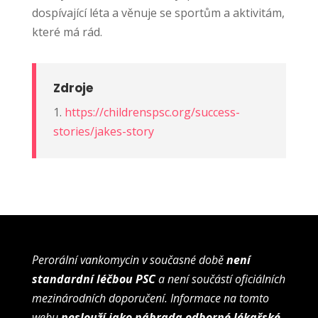
dospívající léta a věnuje se sportům a aktivitám,
které má rád.
Zdroje
1.
https://childrenspsc.org/success-
stories/jakes-story
Perorální vankomycin v současné době
není
standardní léčbou PSC
a není součástí oficiálních
mezinárodních doporučení. Informace na tomto
webu
neslouží jako náhrada odborné lékařské