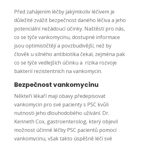
Před zahájením léčby jakýmkoliv léčivem je
důležité zvážit bezpečnost daného léčiva a jeho
potenciální nežádoucí účinky. Naštěstí pro nás,
co se týče vankomycinu, dostupné informace
jsou optimističtějí a povzbudivější, než by
člověk u silného antibiotika čekal, zejména pak
co se týče vedlejších účinku a rizika rozvoje
bakterií rezistentních na vankomycin.
Bezpečnost vankomycinu
Někteří lékaří maji obavy předepisovat
vankomycin pro své pacienty s PSC kvůli
nutnosti jeho dlouhodobého užívání. Dr.
Kenneth Cox, gastroenterolog, který objevil
možnost účinné léčby PSC pacientů pomocí
vankomycinu, však takto úspěšně léčí své