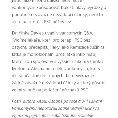
Jistě, jako mnoho dalších léčiv může i
vankomycin způsobovat bolesti hlavy, vyrážky a
podobné nezávažné nežádoucí účinky, není to
ale u pacientů s PSC běžný jev.
Dr. Yinka Davies uvádí v vancomycin Q&A,
“Vidíme lékaře, kteří pro terapii PSC bez
ostychu předepisují léky jako Remicade (účinná
látka je monoklonální protilátka infliximab),
které jsou spojovány s vyšším rizikem vzninku
lymfomů. Ale máme tu lék, vankomycin, který
dle součastně dostupných dat nevykazuje
žádné závažné nežádoucí účinky a který působí
velmi slibně na potlačení příznaků PSC.
Pozn. autora webu: Osobně po roce a 3/4 užívání
Vankomycinu nepozoruji žádné vedlejší účinky s
výjimkou pigmentace zubů (snadno řešitelné