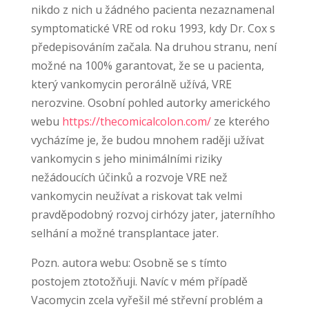
nikdo z nich u žádného pacienta nezaznamenal
symptomatické VRE od roku 1993, kdy Dr. Cox s
předepisováním začala. Na druhou stranu, není
možné na 100% garantovat, že se u pacienta,
který vankomycin perorálně užívá, VRE
nerozvine. Osobní pohled autorky amerického
webu
https://thecomicalcolon.com/
ze kterého
vycházíme je, že budou mnohem raději užívat
vankomycin s jeho minimálními riziky
nežádoucích účinků a rozvoje VRE než
vankomycin neužívat a riskovat tak velmi
pravděpodobný rozvoj cirhózy jater, jaterníhho
selhání a možné transplantace jater.
Pozn. autora webu: Osobně se s tímto
postojem ztotožňuji. Navíc v mém případě
Vacomycin zcela vyřešil mé střevní problém a